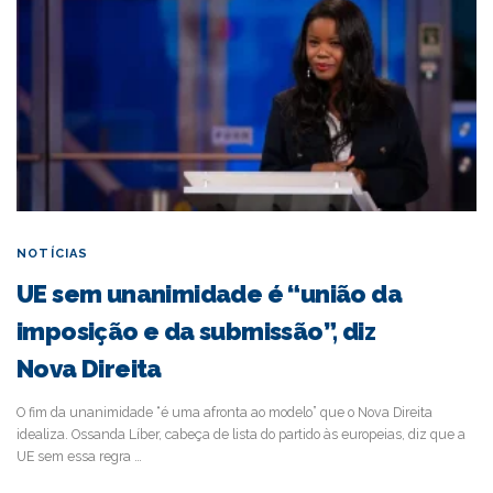
NOTÍCIAS
UE sem unanimidade é “união da
imposição e da submissão”, diz
Nova Direita
O fim da unanimidade “é uma afronta ao modelo” que o Nova Direita
idealiza. Ossanda Líber, cabeça de lista do partido às europeias, diz que a
UE sem essa regra …