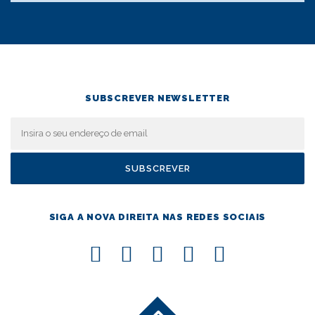
e
a
r
t
i
SUBSCREVER NEWSLETTER
g
o
s
SIGA A NOVA DIREITA NAS REDES SOCIAIS