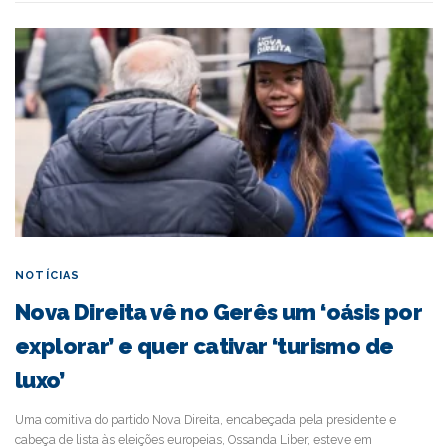
NOTÍCIAS
Nova Direita vê no Gerês um ‘oásis por
explorar’ e quer cativar ‘turismo de
luxo’
Uma comitiva do partido Nova Direita, encabeçada pela presidente e
cabeça de lista às eleições europeias, Ossanda Liber, esteve em