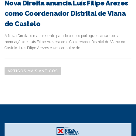
Nova Direita anuncia Luís Filipe Arezes
como Coordenador Distrital de Viana
do Castelo
A Nova Direita, o mais recente partido político português, anunciou a
nomeação de Luís Filipe Arezes como Coordenador Distrital de Viana do
Castelo. Luís Filipe Arezes é um consultor de …
N
a
ARTIGOS MAIS ANTIGOS
v
e
g
a
ç
ã
o
d