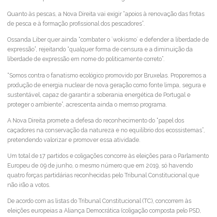
Quanto às pescas, a Nova Direita vai exigir “apoios à renovação das frotas
de pesca e à formação profissional dos pescadores”.
Ossanda Liber quer ainda “combater o `wokismo´ e defender a liberdade de
expressão”, rejeitando “qualquer forma de censura e a diminuição da
liberdade de expressão em nome do politicamente correto”.
“Somos contra o fanatismo ecológico promovido por Bruxelas. Proporemos a
produção de energia nuclear de nova geração como fonte limpa, segura e
sustentável, capaz de garantir a soberania energética de Portugal e
proteger o ambiente”, acrescenta ainda o memso programa.
A Nova Direita promete a defesa do reconhecimento do “papel dos
caçadores na conservação da natureza e no equilíbrio dos ecossistemas”,
pretendendo valorizar e promover essa atividade.
Um total de 17 partidos e coligações concorre às eleições para o Parlamento
Europeu de 09 de junho, o mesmo número que em 2019, só havendo
quatro forças partidárias reconhecidas pelo Tribunal Constitucional que
não irão a votos.
De acordo com as listas do Tribunal Constitucional (TC), concorrem às
eleições europeias a Aliança Democrática (coligação composta pelo PSD,