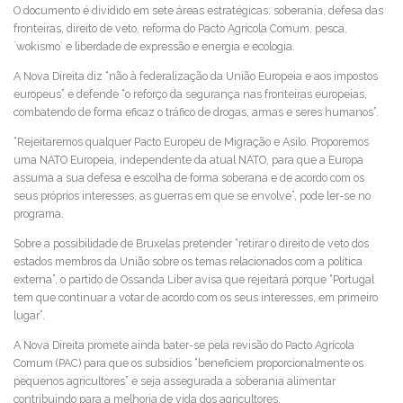
O documento é dividido em sete áreas estratégicas: soberania, defesa das
fronteiras, direito de veto, reforma do Pacto Agrícola Comum, pesca,
`wokismo´ e liberdade de expressão e energia e ecologia.
A Nova Direita diz “não à federalização da União Europeia e aos impostos
europeus” e defende “o reforço da segurança nas fronteiras europeias,
combatendo de forma eficaz o tráfico de drogas, armas e seres humanos”.
“Rejeitaremos qualquer Pacto Europeu de Migração e Asilo. Proporemos
uma NATO Europeia, independente da atual NATO, para que a Europa
assuma a sua defesa e escolha de forma soberana e de acordo com os
seus próprios interesses, as guerras em que se envolve”, pode ler-se no
programa.
Sobre a possibilidade de Bruxelas pretender “retirar o direito de veto dos
estados membros da União sobre os temas relacionados com a política
externa”, o partido de Ossanda Liber avisa que rejeitará porque “Portugal
tem que continuar a votar de acordo com os seus interesses, em primeiro
lugar”.
A Nova Direita promete ainda bater-se pela revisão do Pacto Agrícola
Comum (PAC) para que os subsídios “beneficiem proporcionalmente os
pequenos agricultores” e seja assegurada a soberania alimentar
contribuindo para a melhoria de vida dos agricultores.