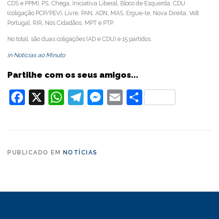
CDS e PPM), PS, Chega, Iniciativa Liberal, Bloco de Esquerda, CDU
(coligação PCP/PEV), Livre, PAN, ADN, MAS, Ergue-te, Nova Direita, Volt
Portugal, RIR, Nós Cidadãos, MPT e PTP.
No total, são duas coligações (AD e CDU) e 15 partidos.
in Notícias ao Minuto
Partilhe com os seus amigos...
Facebook
X
WhatsApp
Telegram
Messenger
Email
Partilhar
PUBLICADO EM
NOTÍCIAS