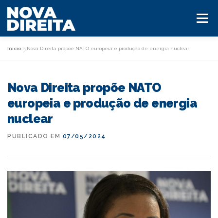
Saltar
para
Menu
conteúdo
Início
»
Nova Direita propõe NATO europeia e produção de energia nuclear
HOME
O PARTIDO
Nova Direita propõe NATO
CANDIDATOS AUTÁRQUICAS 2025
europeia e produção de energia
nuclear
PROGRAMA AUTÁRQUICAS 2025
CONTACTOS
PUBLICADO EM
07/05/2024
MILITANTE ND