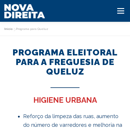
Saltar
para
Menu
conteúdo
Início
»
Programa para Queluz
HOME
O PARTIDO
PROGRAMA ELEITORAL
CANDIDATOS AUTÁRQUICAS 2025
PARA A FREGUESIA DE
QUELUZ
PROGRAMA AUTÁRQUICAS 2025
CONTACTOS
MILITANTE ND
HIGIENE URBANA
Reforço da limpeza das ruas, aumento
do número de varredores e melhoria na