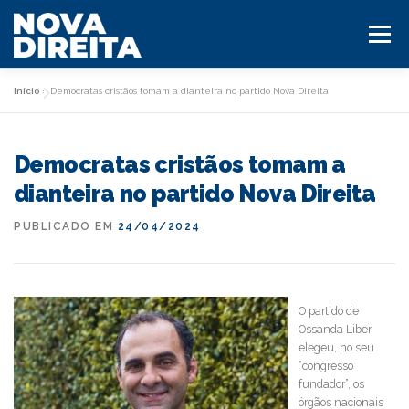
Saltar
para
Menu
conteúdo
Início
»
Democratas cristãos tomam a dianteira no partido Nova Direita
HOME
O PARTIDO
Democratas cristãos tomam a
CANDIDATOS AUTÁRQUICAS 2025
dianteira no partido Nova Direita
PUBLICADO EM
24/04/2024
PROGRAMA AUTÁRQUICAS 2025
CONTACTOS
MILITANTE ND
O partido de
Ossanda Liber
elegeu, no seu
“congresso
fundador”, os
órgãos nacionais