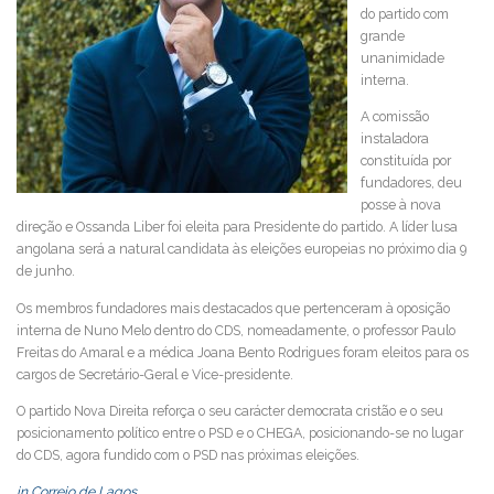
do partido com
grande
unanimidade
interna.
A comissão
instaladora
constituída por
fundadores, deu
posse à nova
direção e Ossanda Liber foi eleita para Presidente do partido. A líder lusa
angolana será a natural candidata às eleições europeias no próximo dia 9
de junho.
Os membros fundadores mais destacados que pertenceram à oposição
interna de Nuno Melo dentro do CDS, nomeadamente, o professor Paulo
Freitas do Amaral e a médica Joana Bento Rodrigues foram eleitos para os
cargos de Secretário-Geral e Vice-presidente.
O partido Nova Direita reforça o seu carácter democrata cristão e o seu
posicionamento político entre o PSD e o CHEGA, posicionando-se no lugar
do CDS, agora fundido com o PSD nas próximas eleições.
in Correio de Lagos