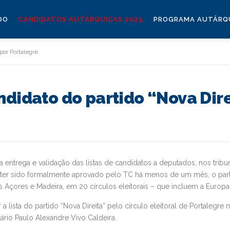
DO
CANDIDATOS AUTÁRQUICAS 2025
PROGRAMA AUTÁRQU
 por Portalegre
ndidato do partido “Nova Dire
a entrega e validação das listas de candidatos a deputados, nos trib
e ter sido formalmente aprovado pelo TC há menos de um mês, o parti
Açores e Madeira, em 20 círculos eleitorais – que incluem a Europa 
lista do partido “Nova Direita” pelo círculo eleitoral de Portalegre 
io Paulo Alexandre Vivo Caldeira.