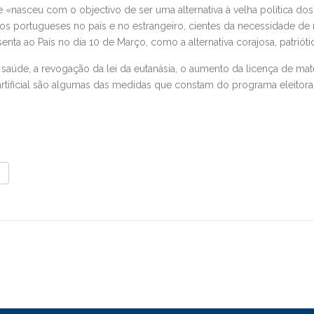
 «nasceu com o objectivo de ser uma alternativa à velha política dos
uitos portugueses no país e no estrangeiro, cientes da necessidade d
ta ao País no dia 10 de Março, como a alternativa corajosa, patrióti
 saúde, a revogação da lei da eutanásia, o aumento da licença de ma
 artificial são algumas das medidas que constam do programa eleitora
er
ilhar